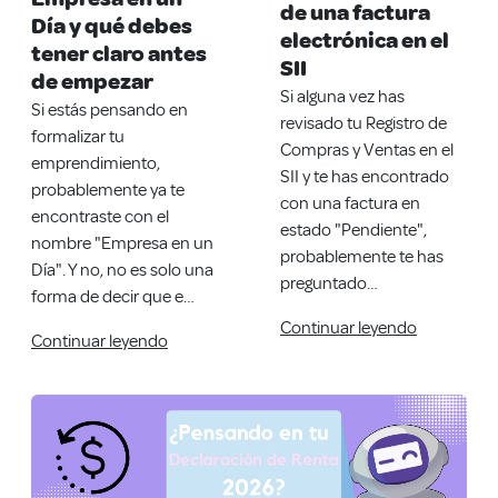
de una factura
Día y qué debes
electrónica en el
tener claro antes
SII
de empezar
Si alguna vez has
Si estás pensando en
revisado tu Registro de
formalizar tu
Compras y Ventas en el
emprendimiento,
SII y te has encontrado
probablemente ya te
con una factura en
encontraste con el
estado "Pendiente",
nombre "Empresa en un
probablemente te has
Día". Y no, no es solo una
preguntado…
forma de decir que e…
Continuar leyendo
Continuar leyendo